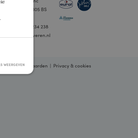
okieverklaring. Klik
ij
Kantoor Franc
een strikt
ies
Franc 64, 8305 BS
Emmeloord
TIONEEL
ank
T: 0800 – 0234 238
ing
E: info@staveren.nl
DETAILS WEERGEVEN
Algemene voorwaarden
Privacy & cookies
sificeerd
rsaanmelding en
 op basis van de PHP-
gemene doeleinden die