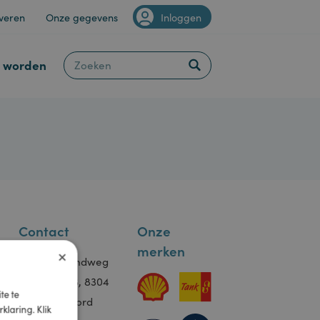
Van Staveren
Onze gegevens
Inloggen
Klant worden
atie
Contact
Onze
×
merken
s
Kantoor Randweg
Randweg 18, 8304
e website te
s
AS Emmeloord