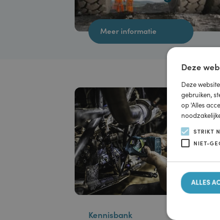
Achterbrugolie
Meer informatie
Deze w
Deze webs
gebruiken
op 'Alles
noodzakel
STRI
NIET