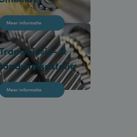
Smeervet
Meer informatie
Transmissie- &
tandwielkastolie
Meer informatie