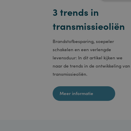
ALLE
Kennisbank
3 trends in
Strikt no
transmissieolië
accountbe
Naam
Brandstofbesparing, soepeler
PHPSES
schakelen en een verlengde
levensduur: In dit artikel kijken we
naar de trends in de ontwikkeling 
transmissieoliën.
ASP.NET
Meer informatie