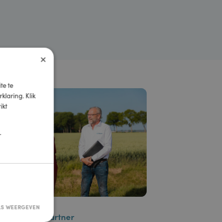
×
e website te
okieverklaring. Klik
een strikt
ies
TIONEEL