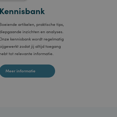
DETAILS WEERGEVEN
Jouw kennispartner
Kennisbank
sificeerd
rsaanmelding en
Boeiende artikelen, praktische tips,
diepgaande inzichten en analyses.
Onze kennisbank wordt regelmatig
 op basis van de PHP-
gemene doeleinden die
bijgewerkt zodat jij altijd toegang
ruikerssessies te
en een willekeurig
hebt tot relevante informatie.
gebruikt, kan
 goed voorbeeld is het
voor een gebruiker
bleclick en voert
Meer informatie
iker de website
ies die de
hij de genoemde