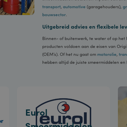
smeermiddelen bedienen wij dan oo
transport
,
automotive
(garagehoude
bouwsector
.
Uitgebreid advies en flexib
Binnen- of buitenwerk, te water of 
producten voldoen aan de eisen va
(OEM’s). Of het nu gaat om
motorol
hebben altijd de juiste smeermidde
Eurol