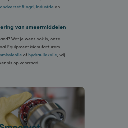
k uiteenlopende sectoren, zoals
rs),
grondverzet & agri
,
industrie
en
ele levering van smeermiddelen
op het land? Wat je wens ook is, onze
n Original Equipment Manufacturers
ie
,
transmissieolie
of
hydrauliekolie
, wij
len en kennis op voorraad.