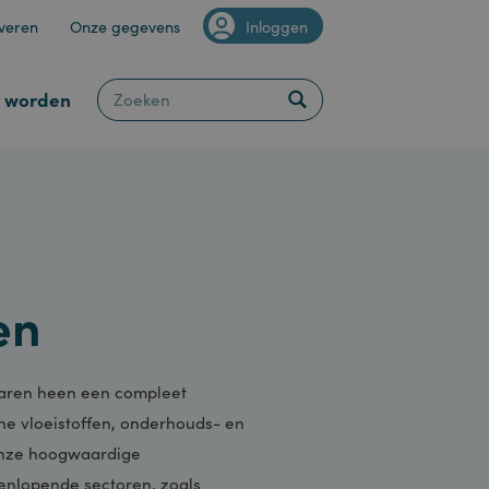
Van Staveren
Onze gegevens
Inloggen
Klant worden
elen
oor de jaren heen een compleet
chnische vloeistoffen, onderhouds- en
. Met onze hoogwaardige