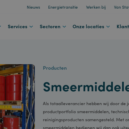
Nieuws
Energietransitie
Werken bij
d
Services
Sectoren
Onze locaties
Producten
Smeermidd
Als totaalleverancier hebben wij d
productportfolio smeermiddelen, te
reinigingsproducten samengesteld