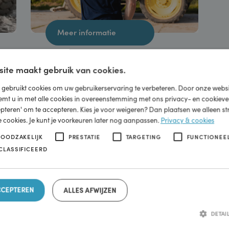
UTTO
Meer informatie
ebsite maakt gebruik van cookies.
ite gebruikt cookies om uw gebruikerservaring te verbeteren. Door onz
, stemt u in met alle cookies in overeenstemming met ons privacy- en co
 accepteren' om te accepteren. Kies je voor weigeren? Dan plaatsen we all
ijke cookies. Je kunt je voorkeuren later nog aanpassen.
Privacy & cook
KT NOODZAKELIJK
PRESTATIE
TARGETING
FUNC
-GECLASSIFICEERD