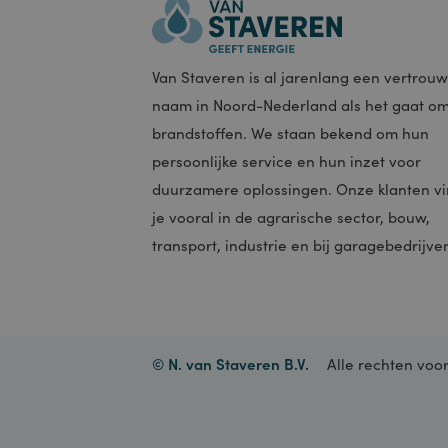
_gid
_ga_W
__utma
Van Staveren is al jarenlang een vert
naam in Noord-Nederland als het gaa
__utmb
brandstoffen. We staan bekend om hu
persoonlijke service en hun inzet voor
duurzamere oplossingen. Onze klante
je vooral in de agrarische sector, bouw
transport, industrie en bij garagebedri
__utmc