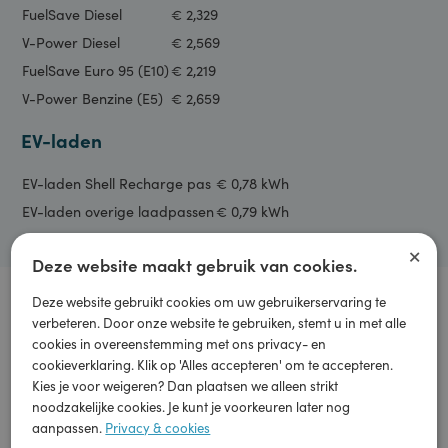
Nu in Dronten
50% Korting op een wasprogramma
Spaar tot 15 euro korting op brandstof
Gratis koffie bij het wassen
Brandstoffen
FuelSave Diesel
€ 2,329
V-Power Diesel
€ 2,569
FuelSave Euro 95 (E10)
€ 2,219
V-Power Benzine (E5)
€ 2,659
EV-laden
EV-laden Shell Recharge pas
€ 0,78 kWh
EV-laden overige laadpassen
€ 0,79 kWh
×
Deze website maakt gebruik van cookies.