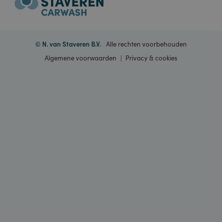
bezoekersgedrag
Informatie
kunnen volgen en 
prestaties van de s
kunnen meten. De
cookie bepaalt
nieuwe sessies en
Contact
bezoeken en verva
na 30 minuten. De
cookie wordt elke
keer dat er gegev
Onze merken
naar Google
Analytics worden
verzonden,
bijgewerkt. Elke
activiteit van een
gebruiker binnen 
levensduur van 30
minuten telt als éé
bezoek, zelfs als d
gebruiker de site
verlaat en daarna
weer terugkeert. 
terugkeer na 30
minuten telt als ee
nieuw bezoek, ma
een terugkerende
bezoeker.
__utmc
Sessie
Dit is een van de v
Google LLC
belangrijkste cooki
.portal.staveren.nl
die zijn ingesteld
door de Google
© N. van Staveren B.V.
Alle rechten voorbehouden