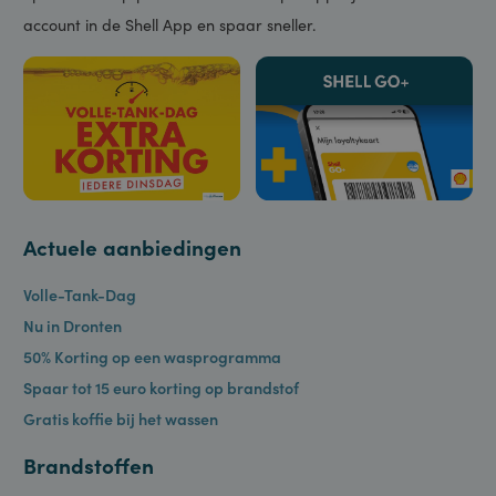
Shell GO+
Download de
Shell Fleet App
, wordt lid van
Shell GO+
en
profiteer van voordeel op tanken & laden, op een carwash,
op koffie en op producten in de shop. Koppel je Air Miles-
account in de Shell App en spaar sneller.
Actuele aanbiedingen
Volle-Tank-Dag