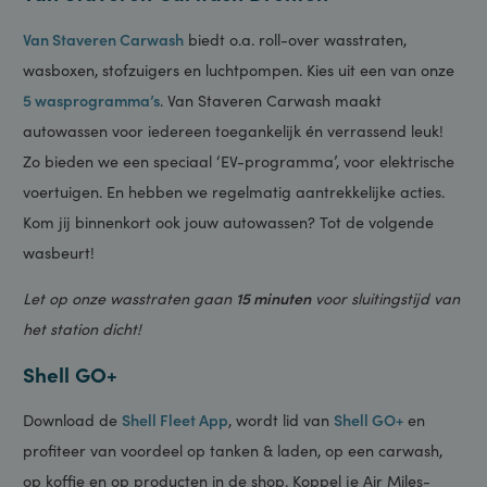
accepteren nagenoeg alle laadpassen. Laad naast je auto
ook jezelf op! Geniet tijdens het laden van een lekker kopje
koffie of een écht ambachtelijk broodje in onze Jitha’s Deli.
Van Staveren Carwash Dronten
Van Staveren Carwash
biedt o.a. roll-over wasstraten,
wasboxen, stofzuigers en luchtpompen. Kies uit een van onze
5 wasprogramma’s
. Van Staveren Carwash maakt
autowassen voor iedereen toegankelijk én verrassend leuk!
Zo bieden we een speciaal ‘EV-programma’, voor elektrische
voertuigen. En hebben we regelmatig aantrekkelijke acties.
Kom jij binnenkort ook jouw autowassen? Tot de volgende
wasbeurt!
Let op onze wasstraten gaan
15 minuten
voor sluitingstijd van
het station dicht!