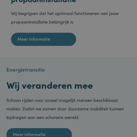
PHP-taal. Dit is
een identificator
voor algemene
doeleinden die
wordt gebruikt
Storing melden
om variabelen
van
gebruikerssessies
te onderhouden.
Brandstof- en
Het is normaal
gesproken een
propaaninstallatie
willekeurig
gegenereerd
nummer, hoe het
wordt gebruikt,
kan specifiek zijn
Wij begrijpen dat het optimaal functioneren van jouw
voor de site,
maar een goed
propaaninstallatie belangrijk is.
voorbeeld is het
behouden van
een ingelogde
status voor een
Meer informatie
gebruiker tussen
pagina's.
ASP.NET_SessionId
Sessie
Deze cookie
Microsoft
wordt ingesteld
Corporation
door Doubleclick
portal.staveren.nl
en voert
informatie uit
Energietransitie
over hoe de
eindgebruiker de
website gebruikt