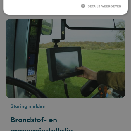
Van Staveren verzorgt iedere gewenste tankinstallatie
als het gaat om de gewenste inhoud, boven- of
ALLES ACCEPTEREN
ondergronds en volgens alle wettelijke regelgeving zoals
een erkende KIWA-installateur.
ALLES AFWIJZEN
Meer informatie
DETAILS WEERGEVEN
Strikt noodzakelijk
Prestatie
Targeting
Functioneel
Niet-geclassificeerd
Strikt noodzakelijke cookies maken de kernfunctionaliteiten van de website
mogelijk, zoals gebruikersaanmelding en accountbeheer. De website kan
niet goed worden gebruikt zonder de strikt noodzakelijke cookies.
Aanbieder /
Naam
Vervaldatum
Omschrijving
Domein
PHPSESSID
Sessie
Cookie
PHP.net
gegenereerd
www.staveren.nl
door applicaties
op basis van de