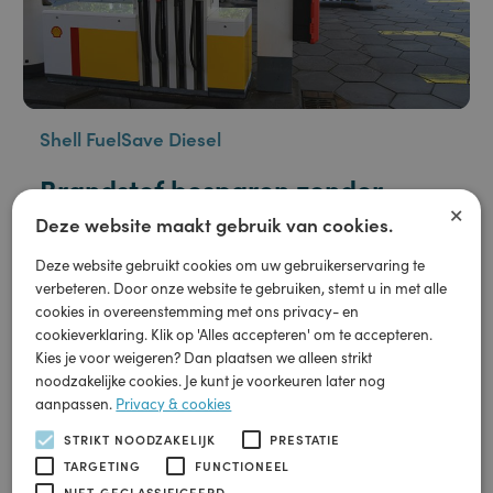
Shell FuelSave Diesel
Brandstof besparen zonder
×
aanvullende kosten
Deze website maakt gebruik van cookies.
Deze website gebruikt cookies om uw gebruikerservaring te
Shell FuelSave Diesel is verrijkt met geavanceerde
verbeteren. Door onze website te gebruiken, stemt u in met alle
cookies in overeenstemming met ons privacy- en
toevoegingen die de delen van de motor, die normale
cookieverklaring. Klik op 'Alles accepteren' om te accepteren.
oliën niet bereiken, smeert.
Kies je voor weigeren? Dan plaatsen we alleen strikt