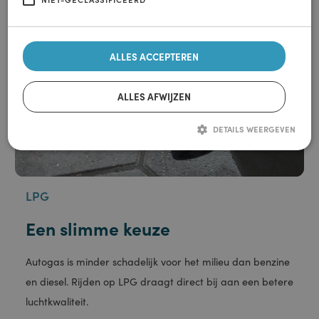
noodzakelijke cookies. Je kunt je voorkeuren later nog
Meer informatie
aanpassen.
Privacy & cookies
STRIKT NOODZAKELIJK
PRESTATIE
TARGETING
FUNCTIONEEL
NIET-GECLASSIFICEERD
ALLES ACCEPTEREN
ALLES AFWIJZEN
DETAILS WEERGEVEN
Strikt noodzakelijk
Prestatie
Targeting
Functioneel
Niet-geclassificeerd
LPG
Strikt noodzakelijke cookies maken de kernfunctionaliteiten van de website