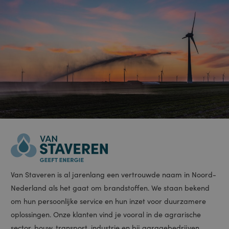
gebruiker tussen
pagina's.
ASP.NET_SessionId
Sessie
Deze cookie
Microsoft
Meer informatie
wordt ingesteld
Corporation
door Doubleclick
portal.staveren.nl
en voert
informatie uit
over hoe de
eindgebruiker de
website gebruikt
en over
eventuele
advertenties die
de eindgebruiker
heeft gezien
voordat hij de
genoemde
website bezocht.
CookieScriptConsent
1 maand
Deze cookie
CookieScript
wordt gebruikt
www.staveren.nl
door de Cookie-
Script.com-
service om de
cookievoorkeuren
van bezoekers te
onthouden. De
cookie-banner
van Cookie-
Script.com is
noodzakelijk om
correct te