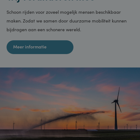
door Doubleclick
portal.staveren.nl
en voert
informatie uit
over hoe de
eindgebruiker de
website gebruikt
en over
eventuele
Energietransitie
advertenties die
de eindgebruiker
heeft gezien
Wij veranderen mee
voordat hij de
genoemde
website bezocht.
CookieScriptConsent
1 maand
Deze cookie
CookieScript
Schoon rijden voor zoveel mogelijk mensen beschikbaar
wordt gebruikt
www.staveren.nl
door de Cookie-
maken. Zodat we samen door duurzame mobiliteit kunnen
Script.com-
service om de
cookievoorkeuren
bijdragen aan een schonere wereld.
van bezoekers te
onthouden. De
cookie-banner
van Cookie-
Meer informatie
Script.com is
noodzakelijk om
correct te
werken.
_GRECAPTCHA
6 maanden
Google
Google LLC
reCAPTCHA
www.google.com