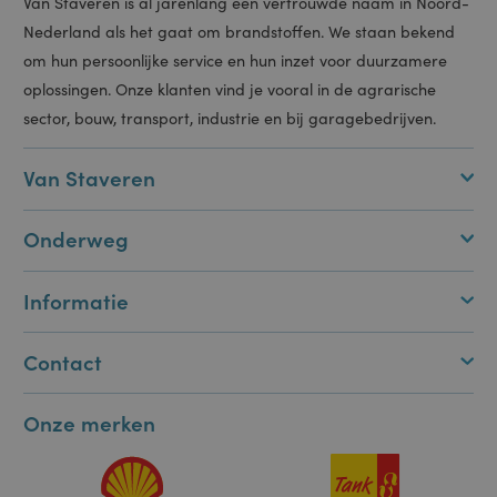
gebruiker tussen
pagina's.
ASP.NET_SessionId
Sessie
Deze cookie
Microsoft
wordt ingesteld
Corporation
door Doubleclick
portal.staveren.nl
en voert
informatie uit
over hoe de
eindgebruiker de
Van Staveren is al jarenlang een vertrouwde naam in Noord-
website gebruikt
en over
Nederland als het gaat om brandstoffen. We staan bekend
eventuele
advertenties die
om hun persoonlijke service en hun inzet voor duurzamere
de eindgebruiker
heeft gezien
oplossingen. Onze klanten vind je vooral in de agrarische
voordat hij de
genoemde
sector, bouw, transport, industrie en bij garagebedrijven.
website bezocht.
CookieScriptConsent
1 maand
Deze cookie
CookieScript
wordt gebruikt
www.staveren.nl
Van Staveren
door de Cookie-
Script.com-
service om de
cookievoorkeuren
Onderweg
van bezoekers te
onthouden. De
cookie-banner
van Cookie-
Informatie
Script.com is
noodzakelijk om