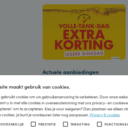
Download de
Shell Fleet App
, wordt
tanken & laden, op een carwash, op 
Miles-account in de Shell App en sp
Actuele aanbiedingen
Volle-Tank-Dag
ebsite maakt gebruik van cookies.
Spaar tot 15 euro korting op brands