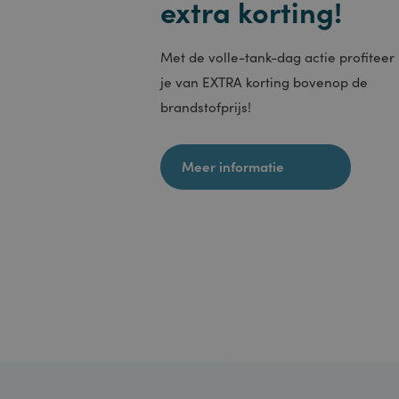
VISITOR
Volle-Tank-Dag
Iedere dinsdag
__utmt
_gat_g
extra korting!
YSC
_gid
Met de volle-tank-dag actie profit
je van EXTRA korting bovenop de
_ga_W
brandstofprijs!
__utma
Meer informatie