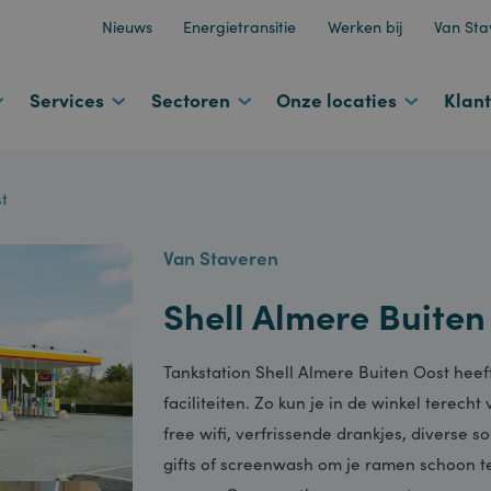
Nieuws
Energietransitie
Werken bij
d
Services
Sectoren
Onze locaties
Oost
Van Staveren
Shell Almere Bui
Tankstation Shell Almere Buiten Oo
faciliteiten. Zo kun je in de winkel 
free wifi, verfrissende drankjes, di
gifts of screenwash om je ramen sch