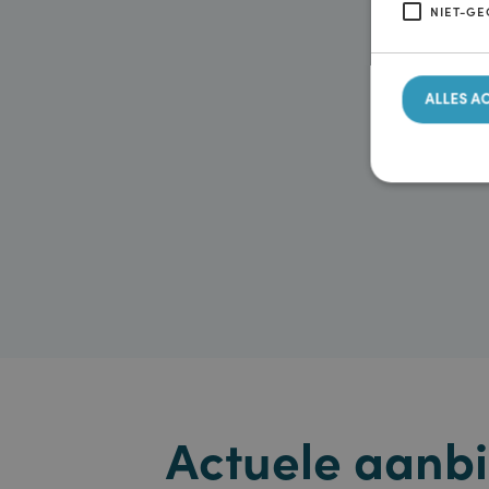
Deze webs
gebruiken
op 'Alles
noodzakel
STRI
NIET
ALLE
Strikt no
accountbe
Naam