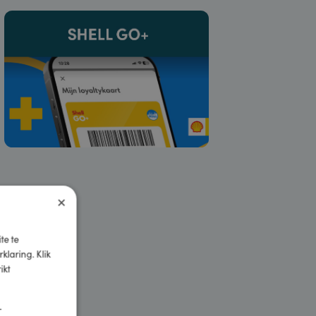
 lid van
Shell GO+
en profiteer van voordeel op
koffie en op producten in de shop. Koppel je Air
aar sneller.
×
tof