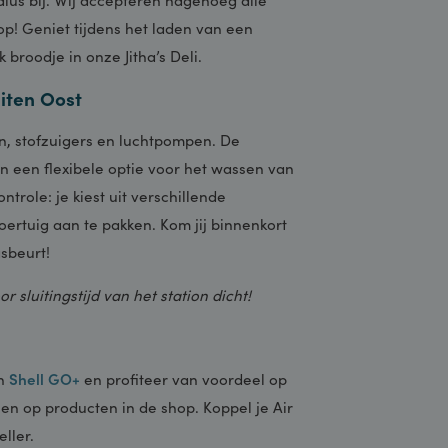
taveren-locaties
vind je Shell Recharge
e geen minuut te lang stilstaat. Laad in 20
ctieradius bij. Wij accepteren nagenoeg alle
jezelf op! Geniet tijdens het laden van een
htelijk broodje in onze Jitha’s Deli.
e Buiten Oost
asboxen, stofzuigers en luchtpompen. De
bieden een flexibele optie voor het wassen van
t de controle: je kiest uit verschillende
n je voertuig aan te pakken. Kom jij binnenkort
nde wasbeurt!
uten
voor sluitingstijd van het station dicht!