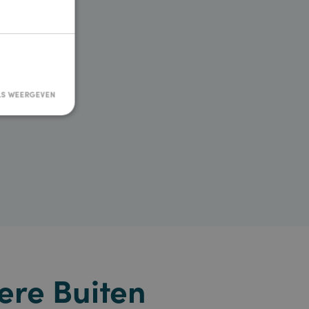
e website te
okieverklaring. Klik
een strikt
ies
TIONEEL
DETAILS WEERGEVEN
sificeerd
9 kWh
rsaanmelding en
2 kWh