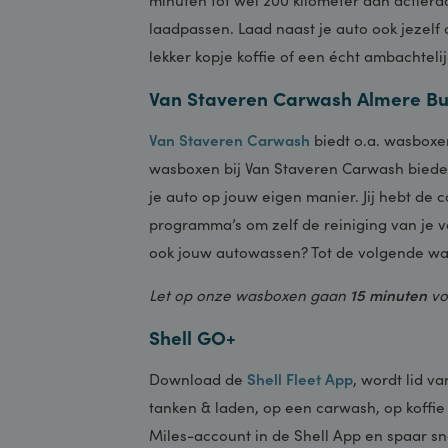
sleutelwoord. Op steeds meer
Van S
snelladers. Deze zorgen ervoor dat j
minuten tot wel 200 kilometer aan a
laadpassen. Laad naast je auto ook 
lekker kopje koffie of een écht ambac
Van Staveren Carwash Almer
Van Staveren Carwash
biedt o.a. w
wasboxen bij Van Staveren Carwash 
je auto op jouw eigen manier. Jij heb
programma’s om zelf de reiniging va
ook jouw autowassen? Tot de volge
Let op onze wasboxen gaan
15 min
Shell GO+