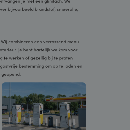
uwen ontvangen je met een glimlach. We
hebt over bijvoorbeeld brandstof, smeerolie,
ost
enieten! Wij combineren een verrassend menu
jlvol interieur. Je bent hartelijk welkom voor
 rustig te werken of gezellig bij te praten
is een gastvrije bestemming om op te laden en
tot 21:00 geopend.