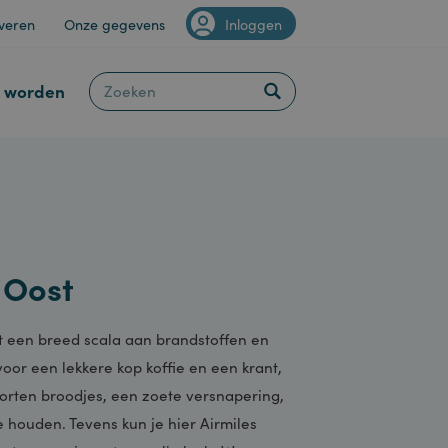
Van Staveren
Onze gegevens
Inloggen
Klant worden
ten Oost
st heeft een breed scala aan brandstoffen en
terecht voor een lekkere kop koffie en een krant,
verse soorten broodjes, een zoete versnapering,
oon te houden. Tevens kun je hier Airmiles