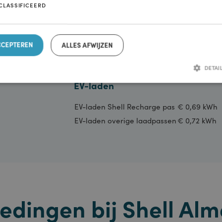
ite gebruikt cookies om uw gebruikerservaring te verbeteren. Door onz
, stemt u in met alle cookies in overeenstemming met ons privacy- en co
Brandstoffen
 accepteren' om te accepteren. Kies je voor weigeren? Dan plaatsen we all
ijke cookies. Je kunt je voorkeuren later nog aanpassen.
Privacy & cook
FuelSave Diesel
€ 2,309
KT NOODZAKELIJK
PRESTATIE
TARGETING
FUNC
V-Power Diesel
€ 2,569
-GECLASSIFICEERD
FuelSave Euro 95 (E10)
€ 2,239
V-Power Benzine (E5)
€ 2,659
LPG
€ 1,069
S ACCEPTEREN
ALLES AFWIJZEN
GTL Fuel
€ 2,589
Groengas
€ 1,620
EV-laden
Strikt noodzakelijk
Prestatie
Targeting
Functioneel
Niet-geclas
EV-laden Shell Recharge pas
€ 0,6
odzakelijke cookies maken de kernfunctionaliteiten van de website mogelijk, zoals gebruike
EV-laden overige laadpassen
€ 0,7
heer. De website kan niet goed worden gebruikt zonder de strikt noodzakelijke cookies.
Aanbieder /
Vervaldatum
Omschrijving
Domein