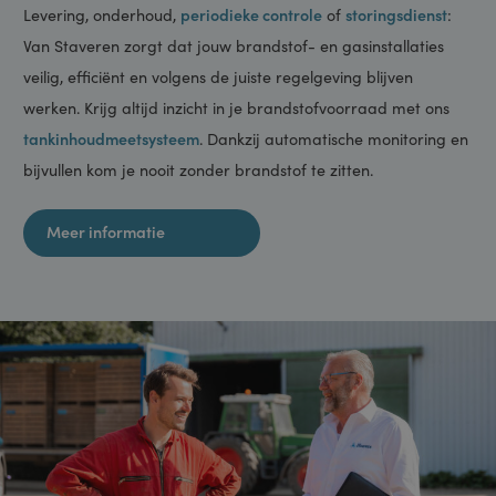
genoemde
website bezocht.
CookieScriptConsent
1 maand
Deze cookie
CookieScript
wordt gebruikt
www.staveren.nl
door de Cookie-
Script.com-
service om de
cookievoorkeuren
van bezoekers te
onthouden. De
cookie-banner
van Cookie-
Script.com is
noodzakelijk om
Service en onderhoud van je
correct te
werken.
_GRECAPTCHA
6 maanden
Google
Google LLC
installaties
reCAPTCHA
www.google.com
plaatst een
noodzakelijke
cookie
(_GRECAPTCHA)
Levering, onderhoud,
periodieke controle
of
storingsdienst
:
wanneer deze
wordt uitgevoerd
Van Staveren zorgt dat jouw brandstof- en gasinstallaties
met het oog op
de risicoanalyse.
veilig, efficiënt en volgens de juiste regelgeving blijven
werken. Krijg altijd inzicht in je brandstofvoorraad met ons
tankinhoudmeetsysteem
. Dankzij automatische monitoring en
Naam
Aanbieder /
Aanbieder / Domein
Vervaldatum