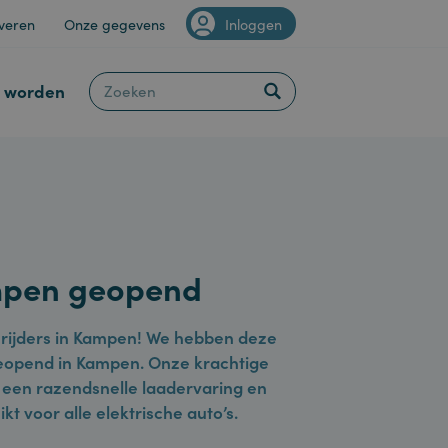
Van Staveren
Onze gegevens
Inloggen
Klant worden
 Kampen geopend
rische rijders in Kampen! We hebben deze
lein geopend in Kampen. Onze krachtige
bieden een razendsnelle laadervaring en
schikt voor alle elektrische auto’s.