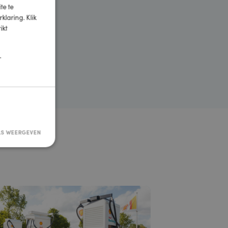
en van Shell Kampen
×
 Wij heten je van harte welkom.
e website te
okieverklaring. Klik
een strikt
ies
TIONEEL
DETAILS WEERGEVEN
sificeerd