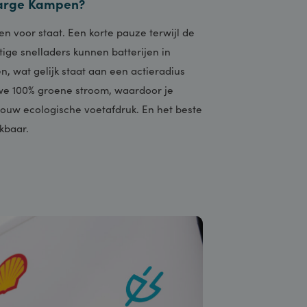
l Recharge Kampen?
nelladen voor staat. Een korte pauze terwijl de
 krachtige snelladers kunnen batterijen in
opladen, wat gelijk staat aan een actieradius
ieden we 100% groene stroom, waardoor je
n van jouw ecologische voetafdruk. En het beste
 beschikbaar.