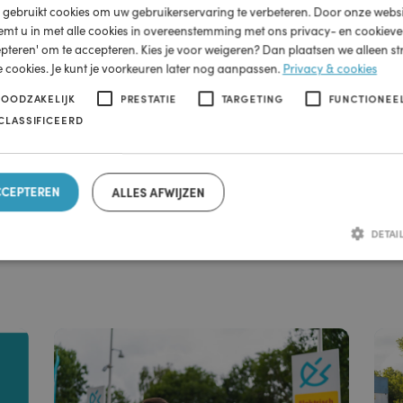
Bekijk hier alle voorziening
ebsite maakt gebruik van cookies.
Laad je auto én jezelf op bij Shell.
ite gebruikt cookies om uw gebruikerservaring te verbeteren. Door onz
Shell Kampen
, stemt u in met alle cookies in overeenstemming met ons privacy- en co
 accepteren' om te accepteren. Kies je voor weigeren? Dan plaatsen we all
Zambonistraat 5
ijke cookies. Je kunt je voorkeuren later nog aanpassen.
Privacy & cook
8263CE KAMPEN
KT NOODZAKELIJK
PRESTATIE
TARGETING
FUNC
t. 038-3336587
-GECLASSIFICEERD
S ACCEPTEREN
ALLES AFWIJZEN
Strikt noodzakelijk
Prestatie
Targeting
Functioneel
Niet-geclas