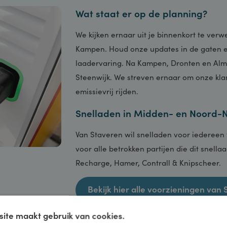
Wat staat er op de planning
We kijken ernaar uit je binnenkort 
Kampen. Houd onze updates in de g
laadervaring. Na Kampen, Dronten e
Steenwijk. We streven ernaar om on
emissievrij rijden.
Snelladen in Midden- en N
Van Staveren wil snelladen voor ie
voor alle betrokken partijen die dit
Recharge, Hamer, Contrall & Knipsc