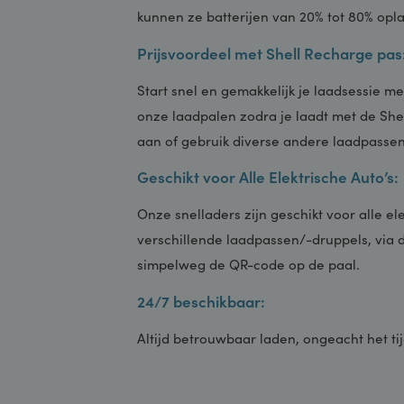
Binnen 20 minuten weer onderweg Onz
vermogen van 150 kW, bieden een razen
kunnen ze batterijen van 20% tot 80% o
Prijsvoordeel met Shell Recharge 
Start snel en gemakkelijk je laadsessie
onze laadpalen zodra je laadt met de 
aan of gebruik diverse andere laadpas
Geschikt voor Alle Elektrische Auto
Onze snelladers zijn geschikt voor all
verschillende laadpassen/-druppels, 
simpelweg de QR-code op de paal.
24/7 beschikbaar:
Altijd betrouwbaar laden, ongeacht het