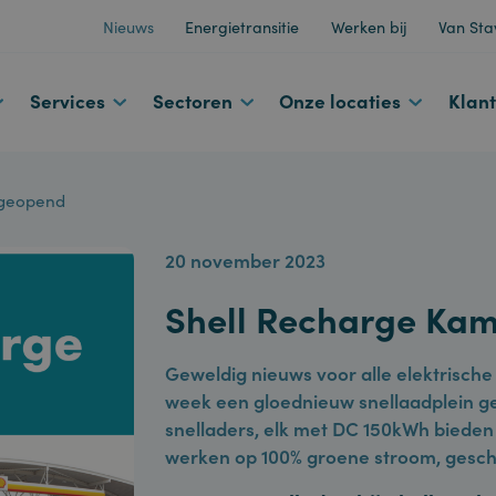
Nieuws
Energietransitie
Werken bij
d
Services
Sectoren
Onze locaties
en geopend
20 november 2023
Shell Recharge
Geweldig nieuws voor alle elekt
week een gloednieuw snellaadp
snelladers, elk met DC 150kWh 
werken op 100% groene stroom, ge