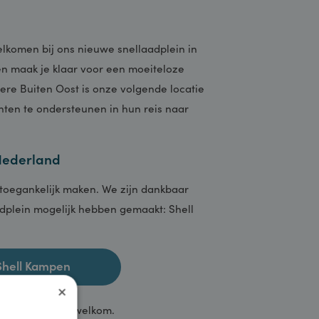
?
te verwelkomen bij ons nieuwe snellaadplein in
aten en maak je klaar voor een moeiteloze
n Almere Buiten Oost is onze volgende locatie
ze klanten te ondersteunen in hun reis naar
oord-Nederland
dereen toegankelijk maken. We zijn dankbaar
 snellaadplein mogelijk hebben gemaakt: Shell
heer.