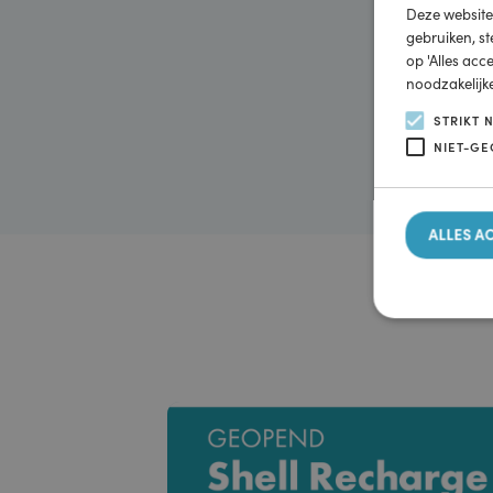
Deze w
Deze webs
gebruiken
op 'Alles
noodzakel
STRI
NIET
ALLE