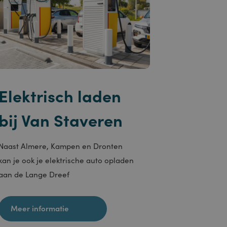
rsaanmelding en
 op basis van de PHP-
gemene doeleinden die
ruikerssessies te
en een willekeurig
gebruikt, kan
 goed voorbeeld is het
voor een gebruiker
bleclick en voert
iker de website
ies die de
hij de genoemde
Elektrisch laden
Cookie-Script.com-
 bezoekers te
okie-Script.com is
bij Van Staveren
akelijke cookie
 uitgevoerd met het
Naast Almere, Kampen en Dronten