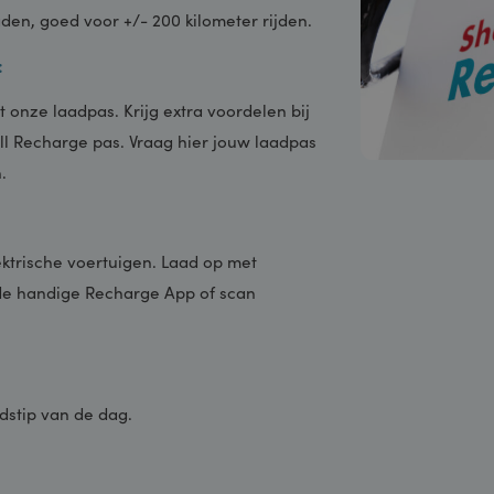
e krachtige snellaadpalen, met een
dsnelle laadervaring. In slechts 20 minuten
pladen, goed voor +/- 200 kilometer rijden.
pas:
 met onze laadpas. Krijg extra voordelen bij
Shell Recharge pas. Vraag hier jouw laadpas
sen.
’s:
e elektrische voertuigen. Laad op met
via de handige Recharge App of scan
 tijdstip van de dag.