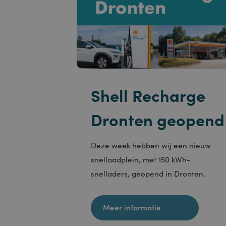
Strikt no
accountbe
Naam
PHPSES
ASP.NET
Shell Recharge
CookieS
Dronten geope
_GREC
Deze week hebben wij een nieuw