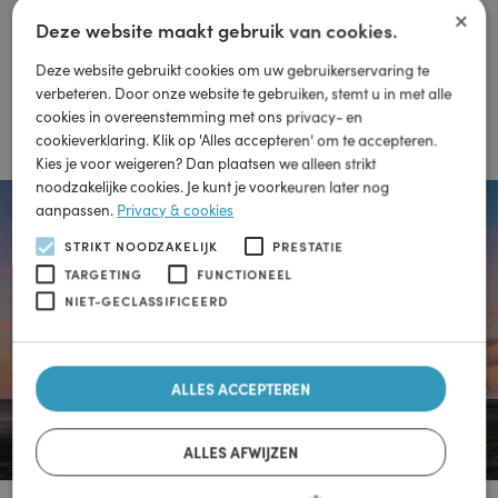
Schoon rijden voor zoveel mogelijk mensen beschikbaar
×
maken. Zodat we samen door duurzame mobiliteit kunnen
Deze website maakt gebruik van cookies.
bijdragen aan een schonere wereld.
Deze website gebruikt cookies om uw gebruikerservaring te
verbeteren. Door onze website te gebruiken, stemt u in met alle
Meer informatie
cookies in overeenstemming met ons privacy- en
cookieverklaring. Klik op 'Alles accepteren' om te accepteren.
Kies je voor weigeren? Dan plaatsen we alleen strikt
noodzakelijke cookies. Je kunt je voorkeuren later nog
aanpassen.
Privacy & cookies
STRIKT NOODZAKELIJK
PRESTATIE
TARGETING
FUNCTIONEEL
NIET-GECLASSIFICEERD
ALLES ACCEPTEREN