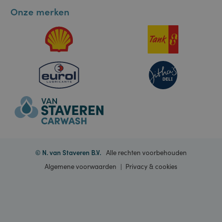
Informatie
gebruikerssessies
te onderhouden.
Het is normaal
gesproken een
Contact
willekeurig
gegenereerd
nummer, hoe het
wordt gebruikt,
Onze merken
kan specifiek zijn
voor de site,
maar een goed
voorbeeld is het
behouden van
een ingelogde
status voor een
gebruiker tussen
pagina's.
ASP.NET_SessionId
Sessie
Deze cookie
Microsoft
wordt ingesteld
Corporation
door Doubleclick
portal.staveren.nl
en voert
informatie uit
over hoe de
eindgebruiker de
website gebruikt
en over
eventuele
advertenties die
de eindgebruiker
© N. van Staveren B.V.
Alle rechten voorbehouden
heeft gezien
voordat hij de
Algemene voorwaarden
Privacy & cookies
genoemde