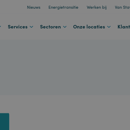
Nieuws
Energietransitie
Werken bij
d
Services
Sectoren
Onze locaties
n