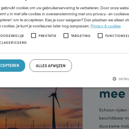
ebsite maakt gebruik van cookies.
ite gebruikt cookies om uw gebruikerservaring te verbeteren. Door onz
, stemt u in met alle cookies in overeenstemming met ons privacy- en co
 accepteren' om te accepteren. Kies je voor weigeren? Dan plaatsen we all
ijke cookies. Je kunt je voorkeuren later nog aanpassen.
Privacy & cook
KT NOODZAKELIJK
PRESTATIE
TARGETING
FUNC
-GECLASSIFICEERD
Energie
S ACCEPTEREN
ALLES AFWIJZEN
Wi
m
Strikt noodzakelijk
Prestatie
Targeting
Functioneel
Niet-geclas
odzakelijke cookies maken de kernfunctionaliteiten van de website mogelijk, zoals gebruike