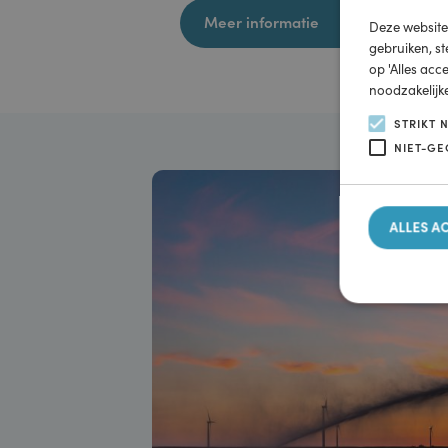
snelladers, geopend in Dronten.
Deze w
Meer informatie
Deze webs
gebruiken
op 'Alles
noodzakel
STRI
NIET
ALLE
Strikt no