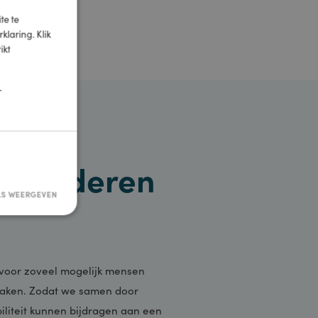
×
e website te
okieverklaring. Klik
een strikt
ies
TIONEEL
transitie
j veranderen
DETAILS WEERGEVEN
ee
sificeerd
rsaanmelding en