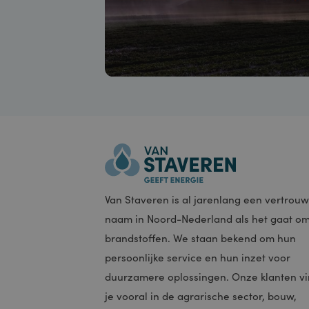
accountbe
Naam
PHPSES
ASP.NET
CookieS
_GREC
Van Staveren is al jarenlang een vert
naam in Noord-Nederland als het gaa
brandstoffen. We staan bekend om hu