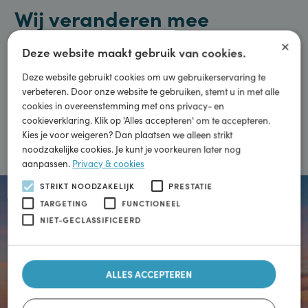
Energietransitie
Wij veranderen mee
×
Deze website maakt gebruik van cookies.
Schoon rijden voor zoveel mogelijk mensen beschikbaar
maken. Zodat we samen door duurzame mobiliteit kunnen
Deze website gebruikt cookies om uw gebruikerservaring te
bijdragen aan een schonere wereld.
verbeteren. Door onze website te gebruiken, stemt u in met alle
cookies in overeenstemming met ons privacy- en
cookieverklaring. Klik op 'Alles accepteren' om te accepteren.
Meer informatie
Kies je voor weigeren? Dan plaatsen we alleen strikt
noodzakelijke cookies. Je kunt je voorkeuren later nog
aanpassen.
Privacy & cookies
STRIKT NOODZAKELIJK
PRESTATIE
TARGETING
FUNCTIONEEL
NIET-GECLASSIFICEERD