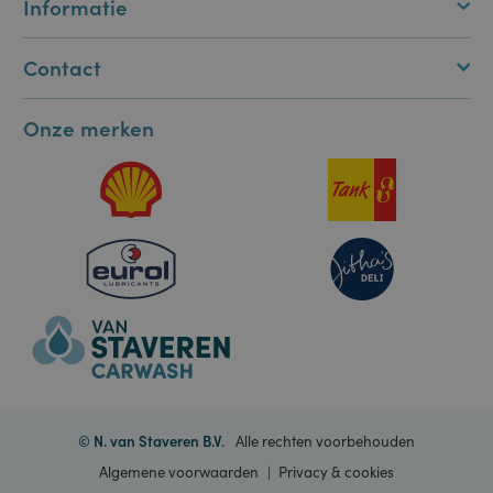
doeleinden die
wordt gebruikt
om variabelen
Onderweg
van
gebruikerssessies
te onderhouden.
Het is normaal
Informatie
gesproken een
willekeurig
gegenereerd
nummer, hoe het
Contact
wordt gebruikt,
kan specifiek zijn
voor de site,
maar een goed
Onze merken
voorbeeld is het
behouden van
een ingelogde
status voor een
gebruiker tussen
pagina's.
ASP.NET_SessionId
Sessie
Deze cookie
Microsoft
wordt ingesteld
Corporation
door Doubleclick
portal.staveren.nl
en voert
informatie uit
over hoe de
eindgebruiker de
website gebruikt
en over
eventuele
advertenties die