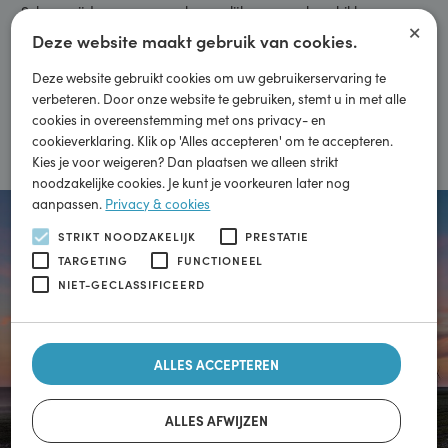
Wij veranderen mee
Schoon rijden voor zoveel mogelijk mensen beschikbaar
×
maken. Zodat we samen door duurzame mobiliteit kunnen
Deze website maakt gebruik van cookies.
bijdragen aan een schonere wereld.
Deze website gebruikt cookies om uw gebruikerservaring te
verbeteren. Door onze website te gebruiken, stemt u in met alle
cookies in overeenstemming met ons privacy- en
Meer informatie
cookieverklaring. Klik op 'Alles accepteren' om te accepteren.
Kies je voor weigeren? Dan plaatsen we alleen strikt
noodzakelijke cookies. Je kunt je voorkeuren later nog
aanpassen.
Privacy & cookies
STRIKT NOODZAKELIJK
PRESTATIE
TARGETING
FUNCTIONEEL
NIET-GECLASSIFICEERD
ALLES ACCEPTEREN