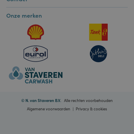
van
gebruikerssessies
Informatie
te onderhouden.
Het is normaal
gesproken een
willekeurig
Contact
gegenereerd
nummer, hoe het
wordt gebruikt,
kan specifiek zijn
Onze merken
voor de site,
maar een goed
voorbeeld is het
behouden van
een ingelogde
status voor een
gebruiker tussen
pagina's.
ASP.NET_SessionId
Sessie
Deze cookie
Microsoft
wordt ingesteld
Corporation
door Doubleclick
portal.staveren.nl
en voert
informatie uit
over hoe de
eindgebruiker de
website gebruikt
en over
eventuele
advertenties die
de eindgebruiker
heeft gezien
© N. van Staveren B.V.
Alle rechten voorbehouden