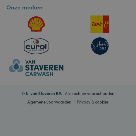
Informatie
gebruikerssessies
te onderhouden.
Het is normaal
gesproken een
Contact
willekeurig
gegenereerd
nummer, hoe het
wordt gebruikt,
Onze merken
kan specifiek zijn
voor de site,
maar een goed
voorbeeld is het
behouden van
een ingelogde
status voor een
gebruiker tussen
pagina's.
ASP.NET_SessionId
Sessie
Deze cookie
Microsoft
wordt ingesteld
Corporation
door Doubleclick
portal.staveren.nl
en voert
informatie uit
over hoe de
eindgebruiker de
website gebruikt
en over
eventuele
advertenties die
de eindgebruiker
© N. van Staveren B.V.
Alle rechten voorbehouden
heeft gezien
voordat hij de
Algemene voorwaarden
Privacy & cookies
genoemde