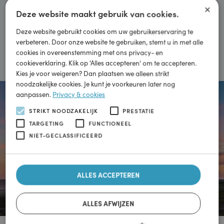
Schoon rijden voor zoveel mogelijk mensen beschikbaar
×
maken. Zodat we samen door duurzame mobiliteit kunnen
Deze website maakt gebruik van cookies.
bijdragen aan een schonere wereld.
Deze website gebruikt cookies om uw gebruikerservaring te
verbeteren. Door onze website te gebruiken, stemt u in met alle
Meer informatie
cookies in overeenstemming met ons privacy- en
cookieverklaring. Klik op 'Alles accepteren' om te accepteren.
Kies je voor weigeren? Dan plaatsen we alleen strikt
noodzakelijke cookies. Je kunt je voorkeuren later nog
aanpassen.
Privacy & cookies
STRIKT NOODZAKELIJK
PRESTATIE
TARGETING
FUNCTIONEEL
NIET-GECLASSIFICEERD
ALLES ACCEPTEREN