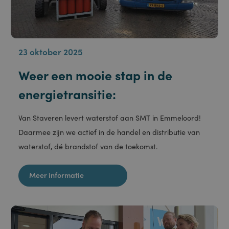
gebruikerssessies
te onderhouden.
Het is normaal
gesproken een
willekeurig
gegenereerd
nummer, hoe het
wordt gebruikt,
kan specifiek zijn
voor de site,
maar een goed
voorbeeld is het
behouden van
een ingelogde
status voor een
gebruiker tussen
pagina's.
ASP.NET_SessionId
Sessie
Deze cookie
Microsoft
wordt ingesteld
Corporation
door Doubleclick
portal.staveren.nl
en voert
informatie uit
over hoe de
23 oktober 2025
eindgebruiker de
website gebruikt
en over
Weer een mooie stap in de
eventuele
advertenties die
de eindgebruiker
energietransitie:
heeft gezien
voordat hij de