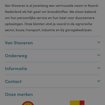
__utma
2 jaar
Dit is een van de v
Google LLC
belangrijkste cooki
.portal.staveren.nl
die zijn ingesteld
door de Google
Analytics-service
waarmee website-
eigenaren
bezoekersgedrag
kunnen volgen en 
prestaties van de s
kunnen meten. De
cookie gaat
standaard 2 jaar
mee en maakt
onderscheid tusse
gebruikers en
sessies. Het werd
gebruikt om nieuw
en terugkerende
bezoekersstatistie
te berekenen. De
cookie wordt elke
keer dat er gegev
naar Google
Analytics worden
Van Staveren is al jarenlang een vertrouwde naam in Noord-
verzonden,
bijgewerkt. De
Nederland als het gaat om brandstoffen. We staan bekend
levensduur van de
cookie kan worden
om hun persoonlijke service en hun inzet voor duurzamere
aangepast door
website-eigenaren
oplossingen. Onze klanten vind je vooral in de agrarische
__utmb
30 minuten
Dit is een van de v