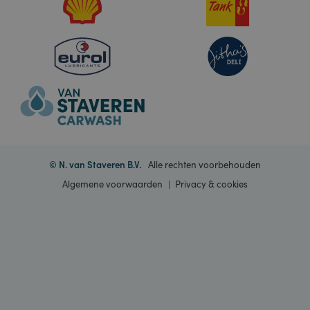
Google LLC
sector, bouw, transport, industrie en bij garagebedrijven.
belangrijkste cooki
.portal.staveren.nl
die zijn ingesteld
door de Google
Analytics-service
Van Staveren
waarmee website-
eigenaren
bezoekersgedrag
kunnen volgen en 
prestaties van de s
Onderweg
kunnen meten. De
cookie bepaalt
nieuwe sessies en
bezoeken en verva
Informatie
na 30 minuten. De
cookie wordt elke
keer dat er gegev
naar Google
Contact
Analytics worden
verzonden,
bijgewerkt. Elke
activiteit van een
Onze merken
gebruiker binnen 
levensduur van 30
minuten telt als éé
bezoek, zelfs als d
gebruiker de site
verlaat en daarna
weer terugkeert. 
terugkeer na 30
minuten telt als ee
nieuw bezoek, ma
een terugkerende