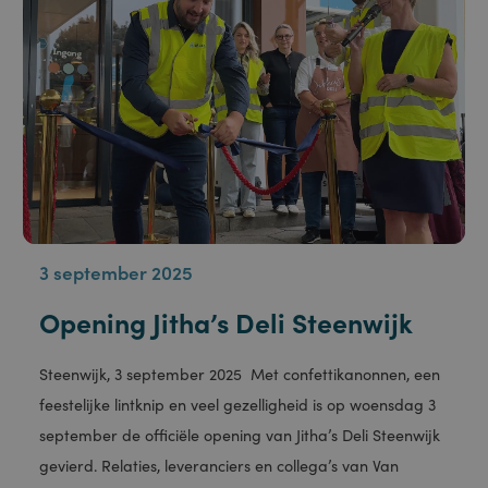
genoemde
website bezocht.
Van Staveren levert waterstof aan SMT in Emmeloord!
CookieScriptConsent
1 maand
Deze cookie
CookieScript
Daarmee zijn we actief in de handel en distributie van
wordt gebruikt
www.staveren.nl
door de Cookie-
Script.com-
waterstof, dé brandstof van de toekomst.
service om de
cookievoorkeuren
van bezoekers te
onthouden. De
Meer informatie
cookie-banner
van Cookie-
Script.com is
noodzakelijk om
correct te
werken.
_GRECAPTCHA
6 maanden
Google
Google LLC
reCAPTCHA
www.google.com
plaatst een
noodzakelijke
cookie
(_GRECAPTCHA)
wanneer deze
wordt uitgevoerd
met het oog op
de risicoanalyse.
Naam
Aanbieder /
Aanbieder / Domein
Vervaldatum