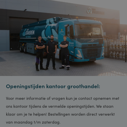
gewijzigd.
Versturen
Openingstijden kantoor groothandel: