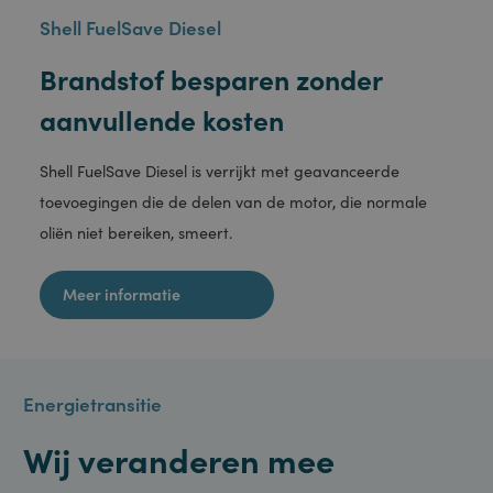
ASP.NET_SessionId
Sessie
Deze cookie
Microsoft
wordt ingesteld
Corporation
door Doubleclick
portal.staveren.nl
en voert
informatie uit
over hoe de
eindgebruiker de
website gebruikt
en over
eventuele
advertenties die
de eindgebruiker
heeft gezien
voordat hij de
genoemde
website bezocht.
Shell FuelSave Diesel
CookieScriptConsent
1 maand
Deze cookie
CookieScript
wordt gebruikt
www.staveren.nl
Brandstof besparen zonder
door de Cookie-
Script.com-
service om de
aanvullende kosten
cookievoorkeuren
van bezoekers te
onthouden. De
cookie-banner
Shell FuelSave Diesel is verrijkt met geavanceerde
van Cookie-
Script.com is
toevoegingen die de delen van de motor, die normale
noodzakelijk om
correct te
oliën niet bereiken, smeert.
werken.