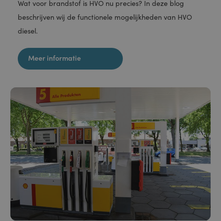
niet goed worden gebruikt zonder de strikt noodzakelijke cookies.
Aanbieder /
Naam
Vervaldatum
Omschrijving
Domein
PHPSESSID
Sessie
Cookie
PHP.net
gegenereerd
www.staveren.nl
Kennisbank
door applicaties
op basis van de
PHP-taal. Dit is
Wat is HVO diesel?
een identificator
voor algemene
doeleinden die
wordt gebruikt
Wat voor brandstof is HVO nu precies? In deze blog
om variabelen
van
beschrijven wij de functionele mogelijkheden van HVO
gebruikerssessies
te onderhouden.
Het is normaal
diesel.
gesproken een
willekeurig
gegenereerd
nummer, hoe het
Meer informatie
wordt gebruikt,
kan specifiek zijn
voor de site,
maar een goed
voorbeeld is het
behouden van
een ingelogde
status voor een
gebruiker tussen
pagina's.