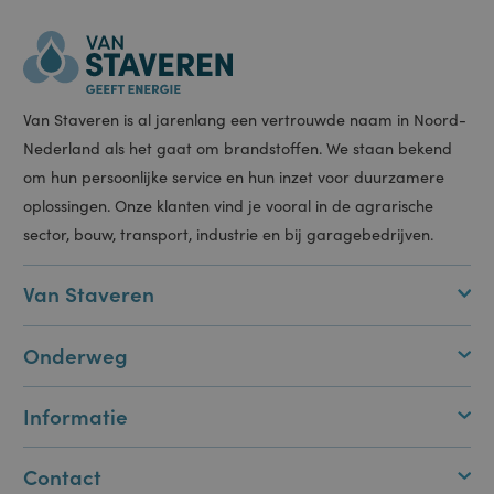
website gebruikt
en over
eventuele
advertenties die
de eindgebruiker
heeft gezien
voordat hij de
genoemde
website bezocht.
CookieScriptConsent
1 maand
Deze cookie
CookieScript
wordt gebruikt
www.staveren.nl
door de Cookie-
Script.com-
service om de
cookievoorkeuren
van bezoekers te
onthouden. De
cookie-banner
van Cookie-
Van Staveren is al jarenlang een vertrouwde naam in Noord-
Script.com is
noodzakelijk om
Nederland als het gaat om brandstoffen. We staan bekend
correct te
werken.
om hun persoonlijke service en hun inzet voor duurzamere
_GRECAPTCHA
6 maanden
Google
Google LLC
oplossingen. Onze klanten vind je vooral in de agrarische
reCAPTCHA
www.google.com
plaatst een
sector, bouw, transport, industrie en bij garagebedrijven.
noodzakelijke
cookie
(_GRECAPTCHA)
wanneer deze
Van Staveren
wordt uitgevoerd