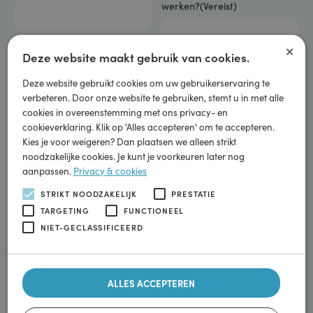
Dit
E-mailadres
(Vereist)
Hoeveel uur per week wil jij
veld
werken?
(Vereist)
is
bedoeld
×
voor
Deze website maakt gebruik van cookies.
Voer een nummer in van
8
tot
validatiedoeleinden
40
.
Deze website gebruikt cookies om uw gebruikerservaring te
en
verbeteren. Door onze website te gebruiken, stemt u in met alle
CV
(Vereist)
moet
cookies in overeenstemming met ons privacy- en
cookieverklaring. Klik op 'Alles accepteren' om te accepteren.
niet
Max.
Kies je voor weigeren? Dan plaatsen we alleen strikt
worden
noodzakelijke cookies. Je kunt je voorkeuren later nog
bestandsgrootte: 16 MB.
gewijzigd.
aanpassen.
Privacy & cookies
Locatie
(Vereist)
STRIKT NOODZAKELIJK
PRESTATIE
Op welke locatie(s) zou jij willen werken?
TARGETING
FUNCTIONEEL
NIET-GECLASSIFICEERD
Shell Ambachtsstraat, Nijkerk