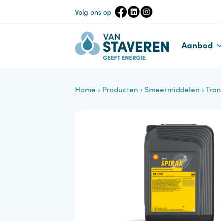
Volg ons op
Aanbo
Home
›
Producten
›
Smeermiddelen
›
T