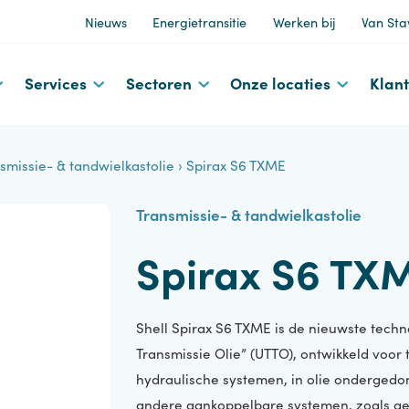
Nieuws
Energietransitie
Werken bij
d
Services
Sectoren
Onze locaties
ransmissie- & tandwielkastolie
›
Spirax S6 TXME
Transmissie- & tandwielkastolie
Spirax S6 
Shell Spirax S6 TXME is de nieuwste
Transmissie Olie” (UTTO), ontwikkeld
hydraulische systemen, in olie on