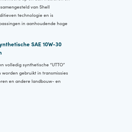
als gemonteerd op en aan tractoren en
XME is samengesteld van Shell
ste additieven technologie en is
aste toepassingen in aanhoudende hoge
ele synthetische SAE 10W-30
ctoren
S) is een volledig synthetische “UTTO”
 die kan worden gebruikt in transmissies
wtractoren en andere landbouw- en