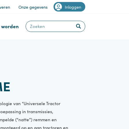
Van Staveren
Onze gegevens
Inloggen
Klant worden
TXME
 technologie van “Universele Tractor
 voor toepassing in transmissies,
dergedompelde (“natte”) remmen en