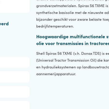
andere aankoppelbare systemen, zo
grondverzetmaterialen. Spirax S6 T
synthetische basisolie met de nieuw
bijzonder geschikt voor zware bel
leverd
bedrijfstemperaturen.
Hoogwaardige multifunction
olie voor transmissies in tra
Shell Spirax S6 TXME (v.h. Donax TD
(Universal Tractor Transmission Oil)
en hydraulieksystemen op landbou
aannemerijapparatuur.