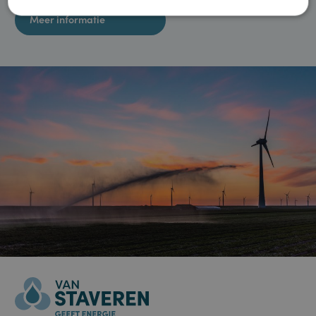
Schoon rijden voor zoveel mogelijk mensen beschikbaar
maken. Zodat we samen door duurzame mobiliteit kunnen
ALLES AFWIJZEN
bijdragen aan een schonere wereld.
DETAILS WEERGEVEN
Meer informatie
Strikt noodzakelijk
Prestatie
Targeting
Functioneel
Niet-geclassificeerd
Strikt noodzakelijke cookies maken de kernfunctionaliteiten van de website
mogelijk, zoals gebruikersaanmelding en accountbeheer. De website kan
niet goed worden gebruikt zonder de strikt noodzakelijke cookies.
Aanbieder /
Naam
Vervaldatum
Omschrijving
Domein
PHPSESSID
Sessie
Cookie
PHP.net
gegenereerd
www.staveren.nl
door applicaties
op basis van de
PHP-taal. Dit is
een identificator
voor algemene
doeleinden die
wordt gebruikt
om variabelen