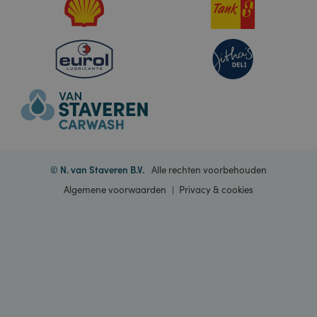
genoemde
website bezocht.
Contact
CookieScriptConsent
1 maand
Deze cookie
CookieScript
wordt gebruikt
www.staveren.nl
door de Cookie-
Onze merken
Script.com-
service om de
cookievoorkeuren
van bezoekers te
onthouden. De
cookie-banner
van Cookie-
Script.com is
noodzakelijk om
correct te
werken.
_GRECAPTCHA
6 maanden
Google
Google LLC
reCAPTCHA
www.google.com
plaatst een
noodzakelijke
cookie
(_GRECAPTCHA)
wanneer deze
wordt uitgevoerd
met het oog op
de risicoanalyse.
© N. van Staveren B.V.
Alle rechten voorbehouden
Algemene voorwaarden
Privacy & cookies