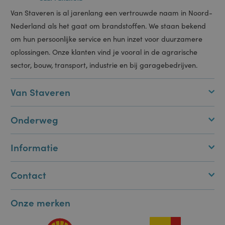
van
gebruikerssessies
te onderhouden.
Het is normaal
gesproken een
willekeurig
gegenereerd
nummer, hoe het
wordt gebruikt,
kan specifiek zijn
Van Staveren is al jarenlang een vertrouwde naam in Noord-
voor de site,
maar een goed
Nederland als het gaat om brandstoffen. We staan bekend
voorbeeld is het
behouden van
om hun persoonlijke service en hun inzet voor duurzamere
een ingelogde
status voor een
oplossingen. Onze klanten vind je vooral in de agrarische
gebruiker tussen
pagina's.
sector, bouw, transport, industrie en bij garagebedrijven.
ASP.NET_SessionId
Sessie
Deze cookie
Microsoft
wordt ingesteld
Corporation
door Doubleclick
portal.staveren.nl
Van Staveren
en voert
informatie uit
over hoe de
eindgebruiker de
Onderweg
website gebruikt
en over
eventuele
advertenties die
de eindgebruiker
Informatie
heeft gezien
voordat hij de