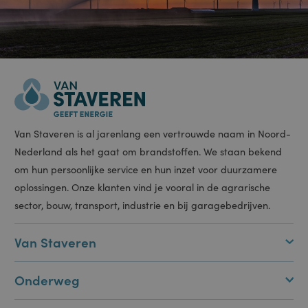
wordt gebruikt,
kan specifiek zijn
voor de site,
maar een goed
voorbeeld is het
behouden van
een ingelogde
status voor een
gebruiker tussen
pagina's.
ASP.NET_SessionId
Sessie
Deze cookie
Microsoft
wordt ingesteld
Corporation
door Doubleclick
portal.staveren.nl
en voert
informatie uit
over hoe de
eindgebruiker de
website gebruikt
en over
eventuele
advertenties die
de eindgebruiker
heeft gezien
voordat hij de
Van Staveren is al jarenlang een vertrouwde naam in Noord-
genoemde
website bezocht.
Nederland als het gaat om brandstoffen. We staan bekend
CookieScriptConsent
1 maand
Deze cookie
CookieScript
om hun persoonlijke service en hun inzet voor duurzamere
wordt gebruikt
www.staveren.nl
door de Cookie-
oplossingen. Onze klanten vind je vooral in de agrarische
Script.com-
service om de