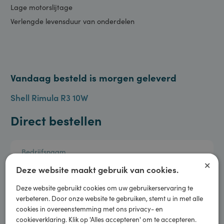
OEM Goedkeuringen
Uiterst schone zuigers
Lage motorslijtage
Verlengde levensduur van onderdelen
Vandaag besteld is morgen geleverd
Shell Rimula R3 10W
Direct bestellen
×
Deze website maakt gebruik van cookies.