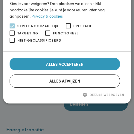
Deze website gebruikt cookies om uw gebruikerservaring te
verbeteren. Door onze website te gebruiken, stemt u in met alle
cookies in overeenstemming met ons privacy- en
cookieverklaring. Klik op 'Alles accepteren' om te accepteren.
Kies je voor weigeren? Dan plaatsen we alleen strikt
noodzakelijke cookies. Je kunt je voorkeuren later nog
aanpassen.
Privacy & cookies
STRIKT NOODZAKELIJK
PRESTATIE
TARGETING
FUNCTIONEEL
NIET-GECLASSIFICEERD
ALLES ACCEPTEREN
ALLES AFWIJZEN
DETAILS WEERGEVEN