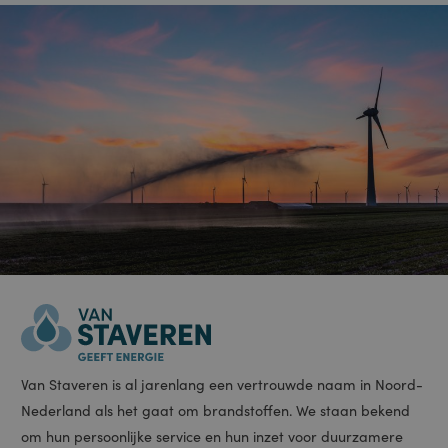
Meer informatie
DETAILS WEERGEVEN
Strikt noodzakelijk
Prestatie
Targeting
Functioneel
Niet-geclassificeerd
Strikt noodzakelijke cookies maken de kernfunctionaliteiten van de website
mogelijk, zoals gebruikersaanmelding en accountbeheer. De website kan
niet goed worden gebruikt zonder de strikt noodzakelijke cookies.
Aanbieder /
Naam
Vervaldatum
Omschrijving
Domein
PHPSESSID
Sessie
Cookie
PHP.net
gegenereerd
www.staveren.nl
door applicaties
op basis van de
PHP-taal. Dit is
een identificator
voor algemene
doeleinden die
wordt gebruikt
om variabelen
van
gebruikerssessies
te onderhouden.
Het is normaal