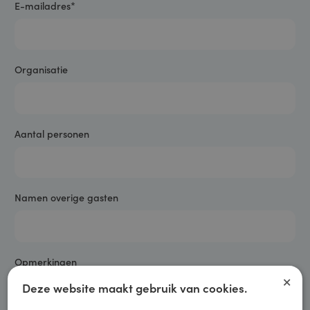
E-mailadres
*
Organisatie
Aantal personen
Namen overige gasten
Opmerkingen