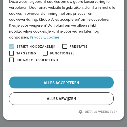
×
Deze website maakt gebruik van cookies.
Deze website gebruikt cookies om uw gebruikerservaring te
Instemming
verbeteren. Door onze website te gebruiken, stemt u in met alle
cookies in overeenstemming met ons privacy- en
Ik ga akkoord met het privacybeleid.
cookieverklaring. Klik op 'Alles accepteren' om te accepteren.
Kies je voor weigeren? Dan plaatsen we alleen strikt
noodzakelijke cookies. Je kunt je voorkeuren later nog
Versturen
aanpassen.
Privacy & cookies
STRIKT NOODZAKELIJK
PRESTATIE
Energietransitie
TARGETING
FUNCTIONEEL
Wij veranderen mee
NIET-GECLASSIFICEERD
Schoon rijden voor zoveel mogelijk mensen beschikbaar
ALLES ACCEPTEREN
maken. Zodat we samen door duurzame mobiliteit kunnen
bijdragen aan een schonere wereld.
ALLES AFWIJZEN