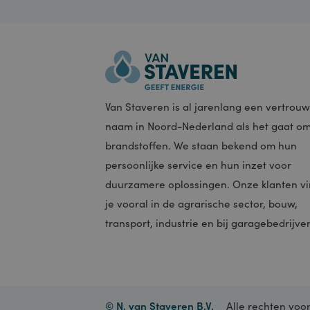
_GREC
Naam
Naam
Naam
Naam
ad305c1
__utmz
languag
VISITO
_fbp
Van Staveren is al jarenlang een vert
naam in Noord-Nederland als het gaa
VISITOR
brandstoffen. We staan bekend om hu
persoonlijke service en hun inzet voor
__utmt
_gat_g
duurzamere oplossingen. Onze klante
je vooral in de agrarische sector, bouw
YSC
transport, industrie en bij garagebedri
_gid