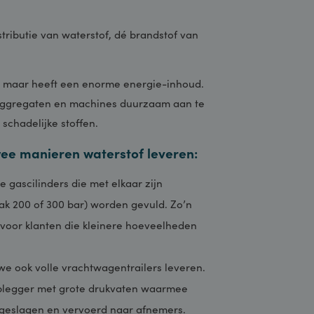
 en distributie van waterstof, dé brandstof van
op aarde, maar heeft een enorme energie-inhoud.
igen, aggregaten en machines duurzaam aan te
andere schadelijke stoffen.
op twee manieren waterstof leveren:
eerdere gascilinders die met elkaar zijn
k (vaak 200 of 300 bar) worden gevuld. Zo’n
eschikt voor klanten die kleinere hoeveelheden
nnen we ook volle vrachtwagentrailers leveren.