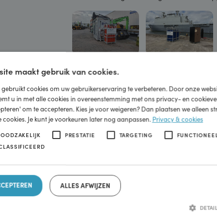
Een waterstoftrailer is een vrach
waterstof veilig onder hoge druk w
ebsite maakt gebruik van cookies.
Voor de beeldvorming:
een volle 20 
ite gebruikt cookies om uw gebruikerservaring te verbeteren. Door onz
mee. Dat lijkt weinig, maar 1 kg wate
, stemt u in met alle cookies in overeenstemming met ons privacy- en co
levert daarmee 6.000 kWh (6MW) aa
 accepteren' om te accepteren. Kies je voor weigeren? Dan plaatsen we all
van 2 grote huishoudens, of 30.000
ijke cookies. Je kunt je voorkeuren later nog aanpassen.
Privacy & cook
je hiermee langdurig een bouwplaat
KT NOODZAKELIJK
PRESTATIE
TARGETING
FUNC
-GECLASSIFICEERD
Door grootschalige en efficiëntere p
waterstof de komende jaren flink z
belangrijke en betaalbare schakel i