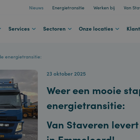
Nieuws
Energietransitie
Werken bij
d
Services
Sectoren
Onze locaties
n de energietransitie:
23 oktober 2025
Weer een mooie s
energietransitie:
Van Staveren le