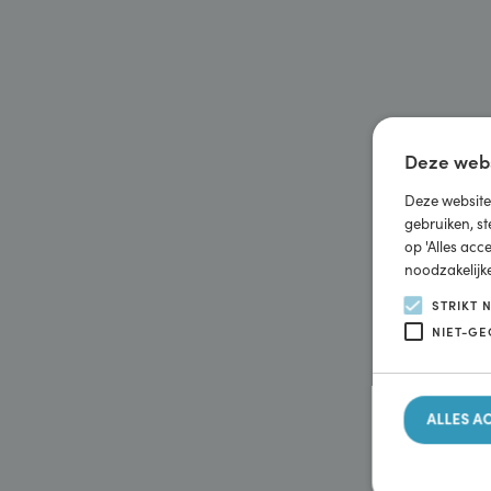
Deze w
Deze webs
gebruiken
op 'Alles
noodzakel
STRI
NIET