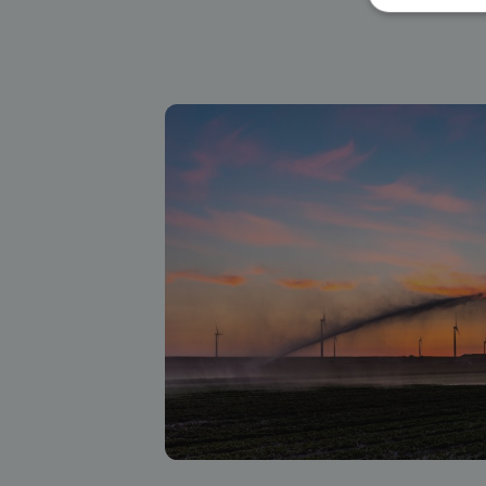
ALLE
Strikt no
accountbe
Naam
PHPSES
ASP.NET
CookieS