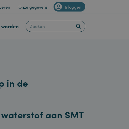
Van Staveren
Onze gegevens
Inloggen
Klant worden
tap in de
vert waterstof aan SMT