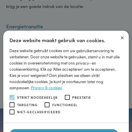
langer verblijf op een locatie en het foodconcept.
Nieuwsgierig geworden? Check
www.tankbijtholen.nl
dan
krijg je een goede indruk van de locatie.
Energietransitie
×
Wij veranderen mee
Deze website maakt gebruik van cookies.
Deze website gebruikt cookies om uw gebruikerservaring te
Schoon rijden voor zoveel mogelijk mensen beschikbaar
verbeteren. Door onze website te gebruiken, stemt u in met alle
cookies in overeenstemming met ons privacy- en
maken. Zodat we samen door duurzame mobiliteit kunnen
cookieverklaring. Klik op 'Alles accepteren' om te accepteren.
bijdragen aan een schonere wereld.
Kies je voor weigeren? Dan plaatsen we alleen strikt
noodzakelijke cookies. Je kunt je voorkeuren later nog
aanpassen.
Privacy & cookies
Meer informatie
STRIKT NOODZAKELIJK
PRESTATIE
TARGETING
FUNCTIONEEL
NIET-GECLASSIFICEERD