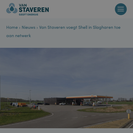
Home
›
Nieuws
›
Van Staveren voegt Shell in Slagharen toe
aan netwerk