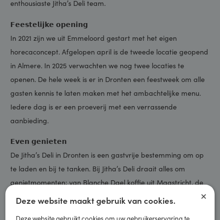
deuren geopend en worden de gasten ontvangen door het
enthousiaste Jitha’s Deli team.
𝗙𝗲𝗲𝘀𝘁𝗲𝗹𝗶𝗷𝗸𝗲 𝗼𝗽𝗲𝗻𝗶𝗻𝗴
In 2021 zijn we uit Emmeloord gestart met het eigen
horecaconcept. Afgelopen april is de tweede locatie geopend
in Almere. In 2025 verwachten we nog twee locaties te
openen. De hele week is er in Dronten een feestweek om alle
gasten kennis te laten maken met het ambachtelijke menu.
Iedere dag is er een proeverij met een verrassende
aanbieding.
𝗘𝘃𝗲𝗻 𝗴𝗲𝗻𝗶𝗲𝘁𝗲𝗻
De Jitha’s Deli in Dronten is een gastvrije bestemming om op
te laden en bij te tanken. Bij Jitha’s Deli draait alles om
genietmomenten; van Blanche Dael koffie uit Maastricht, de