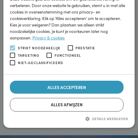
×
heerlijke Pinsa en scrocchiarella uit Italië en de
Deze website maakt gebruik van cookies.
frisse Flevosap uit de Flevopolder. Allemaal verse producten
Deze website gebruikt cookies om uw gebruikerservaring te
voor onderweg of thuis. Maar in de Deli kun je ook gewoon
verbeteren. Door onze website te gebruiken, stemt u in met alle
gezellig verblijven. Om te werken of om af te spreken met
cookies in overeenstemming met ons privacy- en
cookieverklaring. Klik op 'Alles accepteren' om te accepteren.
vrienden, familie of collega’s. Bij ons voel je je van harte
Kies je voor weigeren? Dan plaatsen we alleen strikt
welkom!
noodzakelijke cookies. Je kunt je voorkeuren later nog
aanpassen.
Privacy & cookies
STRIKT NOODZAKELIJK
PRESTATIE
Energietransitie
TARGETING
FUNCTIONEEL
Wij veranderen mee
NIET-GECLASSIFICEERD
Schoon rijden voor zoveel mogelijk mensen beschikbaar
ALLES ACCEPTEREN
maken. Zodat we samen door duurzame mobiliteit kunnen
bijdragen aan een schonere wereld.
ALLES AFWIJZEN