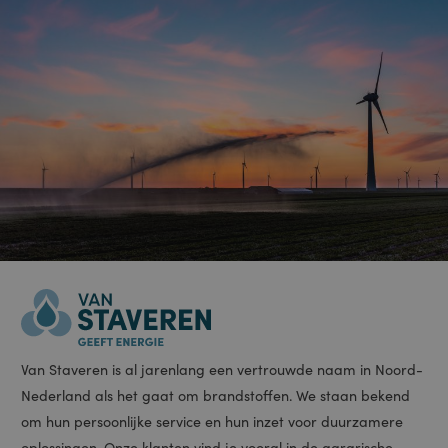
Meer informatie
DETAILS WEERGEVEN
Strikt noodzakelijk
Prestatie
Targeting
Functioneel
Niet-geclassificeerd
Strikt noodzakelijke cookies maken de kernfunctionaliteiten van de website
mogelijk, zoals gebruikersaanmelding en accountbeheer. De website kan
niet goed worden gebruikt zonder de strikt noodzakelijke cookies.
Aanbieder /
Naam
Vervaldatum
Omschrijving
Domein
PHPSESSID
Sessie
Cookie
PHP.net
gegenereerd
www.staveren.nl
door applicaties
op basis van de
PHP-taal. Dit is
een identificator
voor algemene
doeleinden die
wordt gebruikt
om variabelen
van
gebruikerssessies
te onderhouden.
Het is normaal