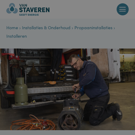
Home
›
Installaties & Onderhoud
›
Propaaninstallaties
›
Installeren