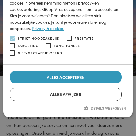
Deze website gebruikt cookies om uw gebruikerservaring te
verbeteren. Door onze website te gebruiken, stemt u in met alle
cookies in overeenstemming met ons privacy- en
cookieverklaring. Klik op 'Alles accepteren' om te accepteren.
Kies je voor weigeren? Dan plaatsen we alleen strikt
noodzakelijke cookies. Je kunt je voorkeuren later nog
aanpassen.
Privacy & cookies
STRIKT NOODZAKELIJK
PRESTATIE
TARGETING
FUNCTIONEEL
NIET-GECLASSIFICEERD
ALLES ACCEPTEREN
ALLES AFWIJZEN
DETAILS WEERGEVEN
Van Staveren is al jarenlang een vertrouwde naam in Noord-